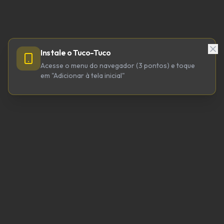
Instale o Tuco-Tuco
Acesse o menu do navegador (3 pontos) e toque
em "Adicionar à tela inicial"
TUCO-TUCO TECNOLOGIA LTDA
CNPJ 64.623.738/0001-98
tucotuco@tucotuco.org