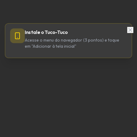
Instale o Tuco-Tuco
Acesse o menu do navegador (3 pontos) e toque
em "Adicionar à tela inicial"
TUCO-TUCO TECNOLOGIA LTDA
CNPJ 64.623.738/0001-98
tucotuco@tucotuco.org