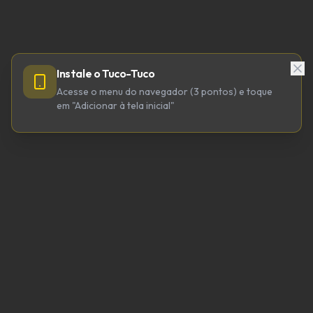
Instale o Tuco-Tuco
Acesse o menu do navegador (3 pontos) e toque
em "Adicionar à tela inicial"
TUCO-TUCO TECNOLOGIA LTDA
CNPJ 64.623.738/0001-98
tucotuco@tucotuco.org