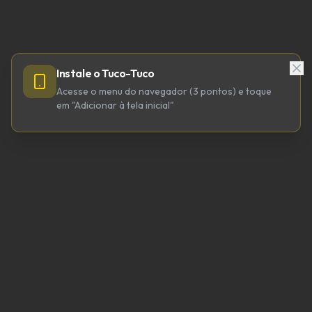
Instale o Tuco-Tuco
Acesse o menu do navegador (3 pontos) e toque
em "Adicionar à tela inicial"
TUCO-TUCO TECNOLOGIA LTDA
CNPJ 64.623.738/0001-98
tucotuco@tucotuco.org