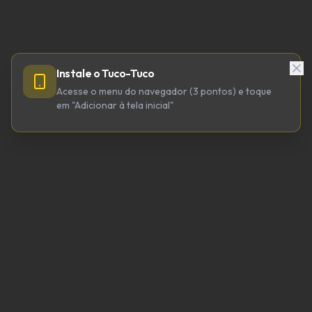
Instale o Tuco-Tuco
Acesse o menu do navegador (3 pontos) e toque
em "Adicionar à tela inicial"
TUCO-TUCO TECNOLOGIA LTDA
CNPJ 64.623.738/0001-98
tucotuco@tucotuco.org