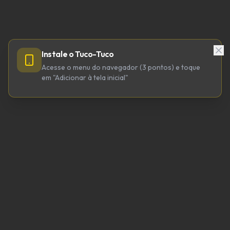
Instale o Tuco-Tuco
Acesse o menu do navegador (3 pontos) e toque
em "Adicionar à tela inicial"
TUCO-TUCO TECNOLOGIA LTDA
CNPJ 64.623.738/0001-98
tucotuco@tucotuco.org