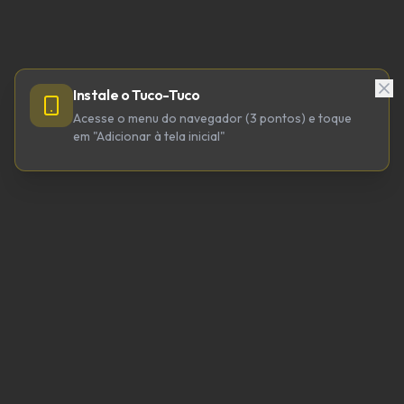
Instale o Tuco-Tuco
Acesse o menu do navegador (3 pontos) e toque
em "Adicionar à tela inicial"
TUCO-TUCO TECNOLOGIA LTDA
CNPJ 64.623.738/0001-98
tucotuco@tucotuco.org