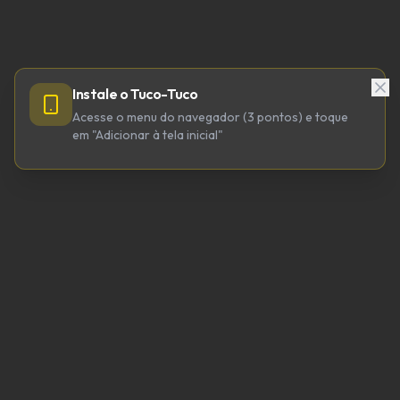
Instale o Tuco-Tuco
Acesse o menu do navegador (3 pontos) e toque
em "Adicionar à tela inicial"
TUCO-TUCO TECNOLOGIA LTDA
CNPJ 64.623.738/0001-98
tucotuco@tucotuco.org