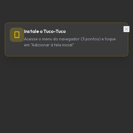
Instale o Tuco-Tuco
Acesse o menu do navegador (3 pontos) e toque
em "Adicionar à tela inicial"
TUCO-TUCO TECNOLOGIA LTDA
CNPJ 64.623.738/0001-98
tucotuco@tucotuco.org