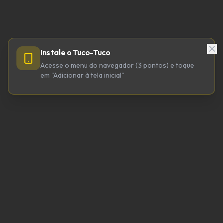
Instale o Tuco-Tuco
Acesse o menu do navegador (3 pontos) e toque
em "Adicionar à tela inicial"
TUCO-TUCO TECNOLOGIA LTDA
CNPJ 64.623.738/0001-98
tucotuco@tucotuco.org