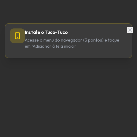
Instale o Tuco-Tuco
Acesse o menu do navegador (3 pontos) e toque
em "Adicionar à tela inicial"
TUCO-TUCO TECNOLOGIA LTDA
CNPJ 64.623.738/0001-98
tucotuco@tucotuco.org