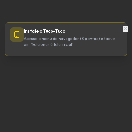
Instale o Tuco-Tuco
Acesse o menu do navegador (3 pontos) e toque
em "Adicionar à tela inicial"
TUCO-TUCO TECNOLOGIA LTDA
CNPJ 64.623.738/0001-98
tucotuco@tucotuco.org