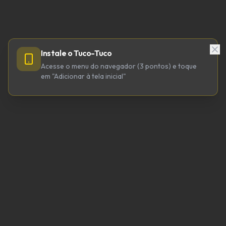
Instale o Tuco-Tuco
Acesse o menu do navegador (3 pontos) e toque
em "Adicionar à tela inicial"
TUCO-TUCO TECNOLOGIA LTDA
CNPJ 64.623.738/0001-98
tucotuco@tucotuco.org