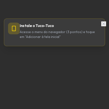
Instale o Tuco-Tuco
Acesse o menu do navegador (3 pontos) e toque
em "Adicionar à tela inicial"
TUCO-TUCO TECNOLOGIA LTDA
CNPJ 64.623.738/0001-98
tucotuco@tucotuco.org