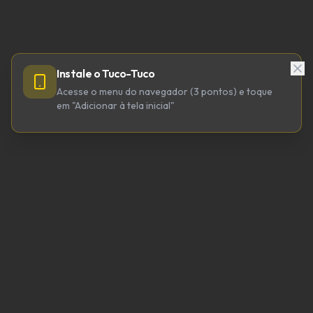
Instale o Tuco-Tuco
Acesse o menu do navegador (3 pontos) e toque
em "Adicionar à tela inicial"
TUCO-TUCO TECNOLOGIA LTDA
CNPJ 64.623.738/0001-98
tucotuco@tucotuco.org