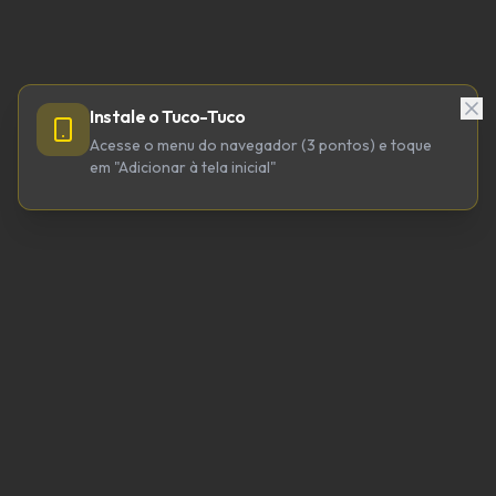
Instale o Tuco-Tuco
Acesse o menu do navegador (3 pontos) e toque
em "Adicionar à tela inicial"
TUCO-TUCO TECNOLOGIA LTDA
CNPJ 64.623.738/0001-98
tucotuco@tucotuco.org