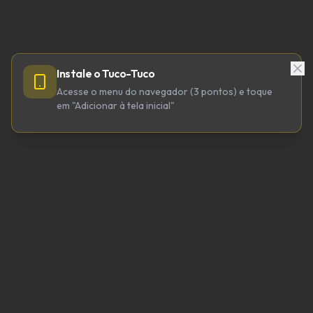
Instale o Tuco-Tuco
Acesse o menu do navegador (3 pontos) e toque
em "Adicionar à tela inicial"
TUCO-TUCO TECNOLOGIA LTDA
CNPJ 64.623.738/0001-98
tucotuco@tucotuco.org