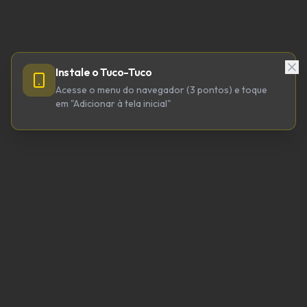
Instale o Tuco-Tuco
Acesse o menu do navegador (3 pontos) e toque
em "Adicionar à tela inicial"
TUCO-TUCO TECNOLOGIA LTDA
CNPJ 64.623.738/0001-98
tucotuco@tucotuco.org