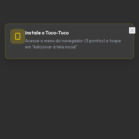
Instale o Tuco-Tuco
Acesse o menu do navegador (3 pontos) e toque
em "Adicionar à tela inicial"
TUCO-TUCO TECNOLOGIA LTDA
CNPJ 64.623.738/0001-98
tucotuco@tucotuco.org