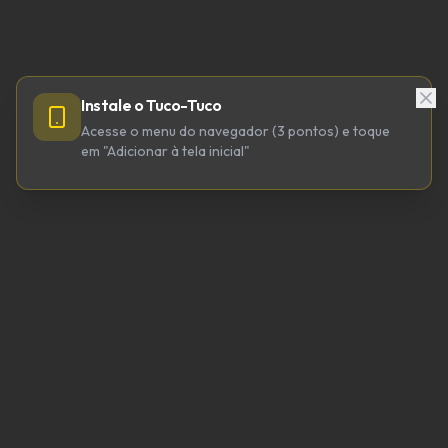
Instale o Tuco-Tuco
Acesse o menu do navegador (3 pontos) e toque
em "Adicionar à tela inicial"
TUCO-TUCO TECNOLOGIA LTDA
CNPJ 64.623.738/0001-98
tucotuco@tucotuco.org