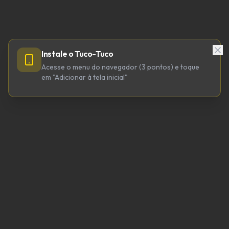
Instale o Tuco-Tuco
Acesse o menu do navegador (3 pontos) e toque
em "Adicionar à tela inicial"
TUCO-TUCO TECNOLOGIA LTDA
CNPJ 64.623.738/0001-98
tucotuco@tucotuco.org