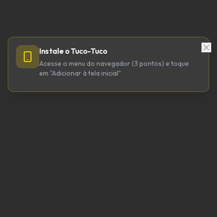
Instale o Tuco-Tuco
Acesse o menu do navegador (3 pontos) e toque
em "Adicionar à tela inicial"
TUCO-TUCO TECNOLOGIA LTDA
CNPJ 64.623.738/0001-98
tucotuco@tucotuco.org