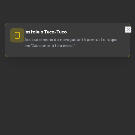
Instale o Tuco-Tuco
Acesse o menu do navegador (3 pontos) e toque
em "Adicionar à tela inicial"
TUCO-TUCO TECNOLOGIA LTDA
CNPJ 64.623.738/0001-98
tucotuco@tucotuco.org