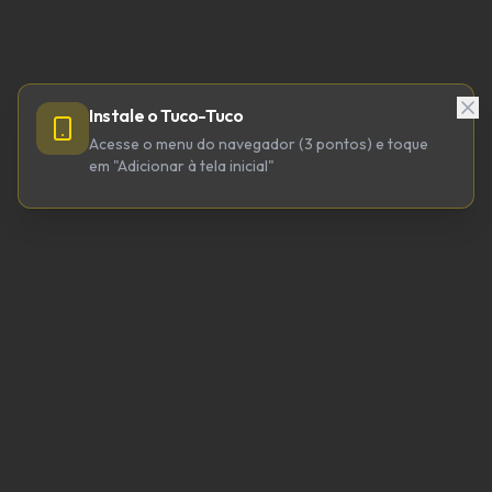
Instale o Tuco-Tuco
Acesse o menu do navegador (3 pontos) e toque
em "Adicionar à tela inicial"
TUCO-TUCO TECNOLOGIA LTDA
CNPJ 64.623.738/0001-98
tucotuco@tucotuco.org