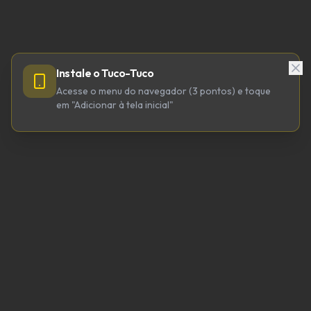
Instale o Tuco-Tuco
Acesse o menu do navegador (3 pontos) e toque
em "Adicionar à tela inicial"
TUCO-TUCO TECNOLOGIA LTDA
CNPJ 64.623.738/0001-98
tucotuco@tucotuco.org