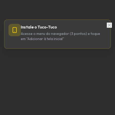
Instale o Tuco-Tuco
Acesse o menu do navegador (3 pontos) e toque
em "Adicionar à tela inicial"
TUCO-TUCO TECNOLOGIA LTDA
CNPJ 64.623.738/0001-98
tucotuco@tucotuco.org