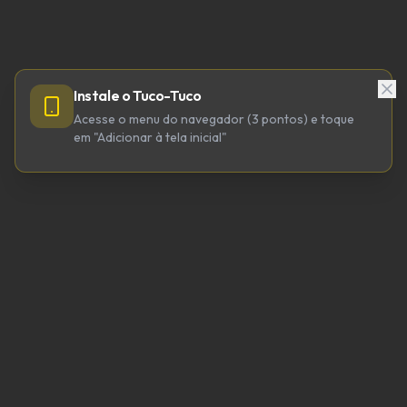
Instale o Tuco-Tuco
Acesse o menu do navegador (3 pontos) e toque
em "Adicionar à tela inicial"
TUCO-TUCO TECNOLOGIA LTDA
CNPJ 64.623.738/0001-98
tucotuco@tucotuco.org