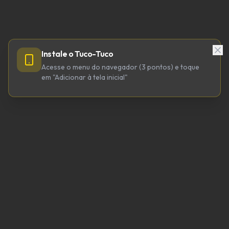
Instale o Tuco-Tuco
Acesse o menu do navegador (3 pontos) e toque
em "Adicionar à tela inicial"
TUCO-TUCO TECNOLOGIA LTDA
CNPJ 64.623.738/0001-98
tucotuco@tucotuco.org