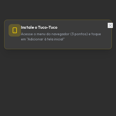
Instale o Tuco-Tuco
Acesse o menu do navegador (3 pontos) e toque
em "Adicionar à tela inicial"
TUCO-TUCO TECNOLOGIA LTDA
CNPJ 64.623.738/0001-98
tucotuco@tucotuco.org