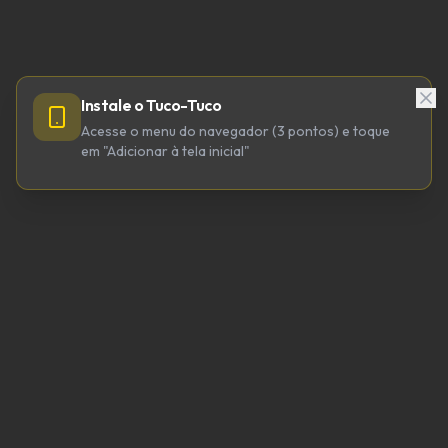
Instale o Tuco-Tuco
Acesse o menu do navegador (3 pontos) e toque
em "Adicionar à tela inicial"
TUCO-TUCO TECNOLOGIA LTDA
CNPJ 64.623.738/0001-98
tucotuco@tucotuco.org