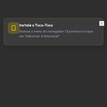
Instale o Tuco-Tuco
Acesse o menu do navegador (3 pontos) e toque
em "Adicionar à tela inicial"
TUCO-TUCO TECNOLOGIA LTDA
CNPJ 64.623.738/0001-98
tucotuco@tucotuco.org