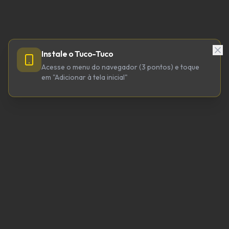
Instale o Tuco-Tuco
Acesse o menu do navegador (3 pontos) e toque
em "Adicionar à tela inicial"
TUCO-TUCO TECNOLOGIA LTDA
CNPJ 64.623.738/0001-98
tucotuco@tucotuco.org