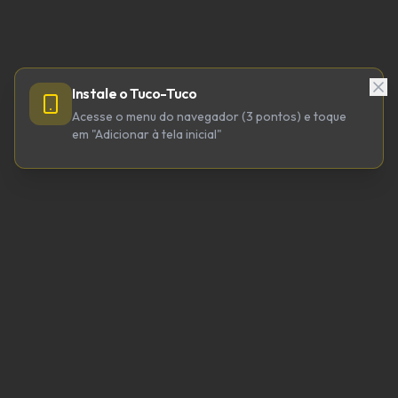
Instale o Tuco-Tuco
Acesse o menu do navegador (3 pontos) e toque
em "Adicionar à tela inicial"
TUCO-TUCO TECNOLOGIA LTDA
CNPJ 64.623.738/0001-98
tucotuco@tucotuco.org