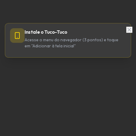
Instale o Tuco-Tuco
Acesse o menu do navegador (3 pontos) e toque
em "Adicionar à tela inicial"
TUCO-TUCO TECNOLOGIA LTDA
CNPJ 64.623.738/0001-98
tucotuco@tucotuco.org