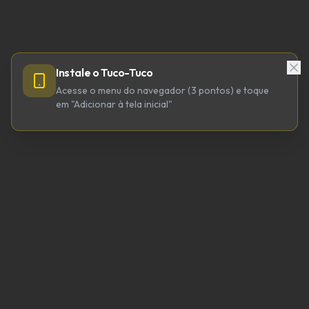
Instale o Tuco-Tuco
Acesse o menu do navegador (3 pontos) e toque
em "Adicionar à tela inicial"
TUCO-TUCO TECNOLOGIA LTDA
CNPJ 64.623.738/0001-98
tucotuco@tucotuco.org