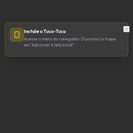
Instale o Tuco-Tuco
Acesse o menu do navegador (3 pontos) e toque
em "Adicionar à tela inicial"
TUCO-TUCO TECNOLOGIA LTDA
CNPJ 64.623.738/0001-98
tucotuco@tucotuco.org