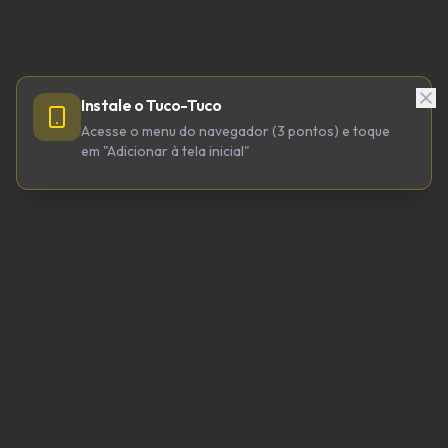
Instale o Tuco-Tuco
Acesse o menu do navegador (3 pontos) e toque
em "Adicionar à tela inicial"
TUCO-TUCO TECNOLOGIA LTDA
CNPJ 64.623.738/0001-98
tucotuco@tucotuco.org