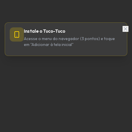
Instale o Tuco-Tuco
Acesse o menu do navegador (3 pontos) e toque
em "Adicionar à tela inicial"
TUCO-TUCO TECNOLOGIA LTDA
CNPJ 64.623.738/0001-98
tucotuco@tucotuco.org