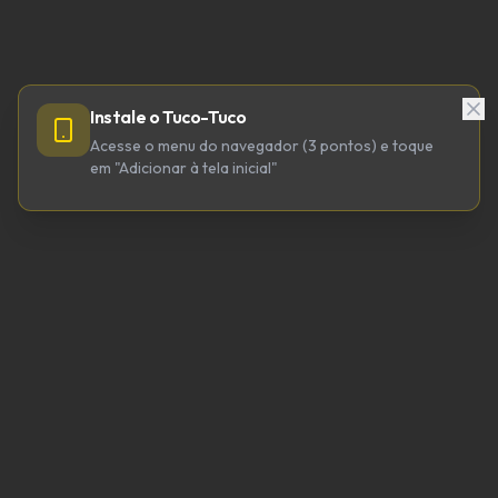
Instale o Tuco-Tuco
Acesse o menu do navegador (3 pontos) e toque
em "Adicionar à tela inicial"
TUCO-TUCO TECNOLOGIA LTDA
CNPJ 64.623.738/0001-98
tucotuco@tucotuco.org