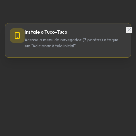
Instale o Tuco-Tuco
Acesse o menu do navegador (3 pontos) e toque
em "Adicionar à tela inicial"
TUCO-TUCO TECNOLOGIA LTDA
CNPJ 64.623.738/0001-98
tucotuco@tucotuco.org