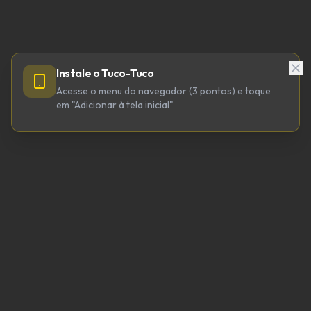
Instale o Tuco-Tuco
Acesse o menu do navegador (3 pontos) e toque
em "Adicionar à tela inicial"
TUCO-TUCO TECNOLOGIA LTDA
CNPJ 64.623.738/0001-98
tucotuco@tucotuco.org