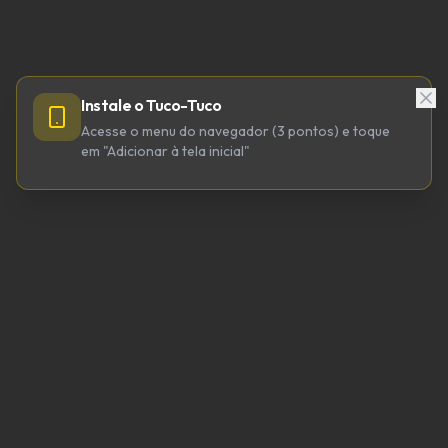
Instale o Tuco-Tuco
Acesse o menu do navegador (3 pontos) e toque
em "Adicionar à tela inicial"
TUCO-TUCO TECNOLOGIA LTDA
CNPJ 64.623.738/0001-98
tucotuco@tucotuco.org