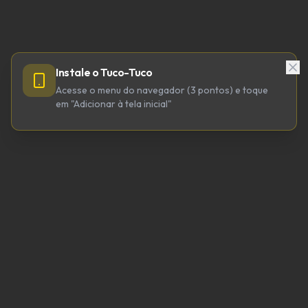
Instale o Tuco-Tuco
Acesse o menu do navegador (3 pontos) e toque
em "Adicionar à tela inicial"
TUCO-TUCO TECNOLOGIA LTDA
CNPJ 64.623.738/0001-98
tucotuco@tucotuco.org