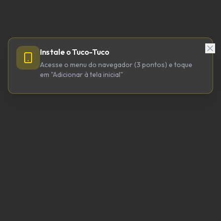
Instale o Tuco-Tuco
Acesse o menu do navegador (3 pontos) e toque
em "Adicionar à tela inicial"
TUCO-TUCO TECNOLOGIA LTDA
CNPJ 64.623.738/0001-98
tucotuco@tucotuco.org