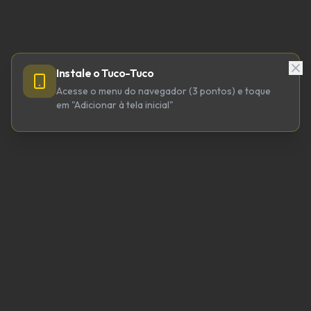
Instale o Tuco-Tuco
Acesse o menu do navegador (3 pontos) e toque
em "Adicionar à tela inicial"
TUCO-TUCO TECNOLOGIA LTDA
CNPJ 64.623.738/0001-98
tucotuco@tucotuco.org