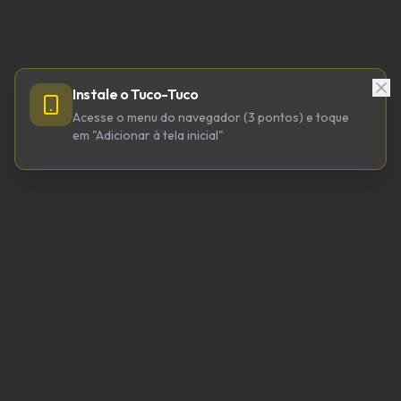
Instale o Tuco-Tuco
Acesse o menu do navegador (3 pontos) e toque
em "Adicionar à tela inicial"
TUCO-TUCO TECNOLOGIA LTDA
CNPJ 64.623.738/0001-98
tucotuco@tucotuco.org