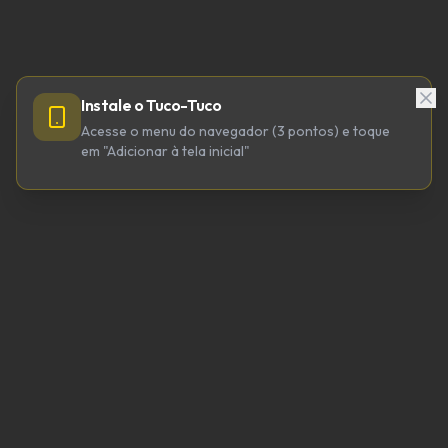
Instale o Tuco-Tuco
Acesse o menu do navegador (3 pontos) e toque
em "Adicionar à tela inicial"
TUCO-TUCO TECNOLOGIA LTDA
CNPJ 64.623.738/0001-98
tucotuco@tucotuco.org